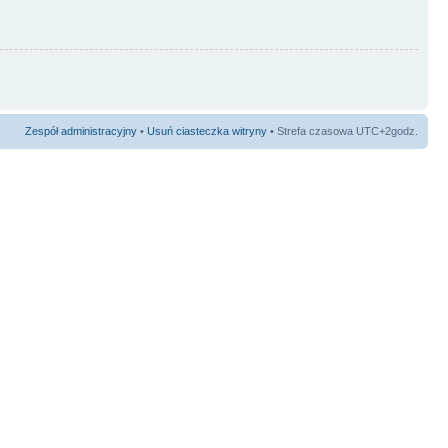
Zespół administracyjny
•
Usuń ciasteczka witryny
• Strefa czasowa UTC+2godz.