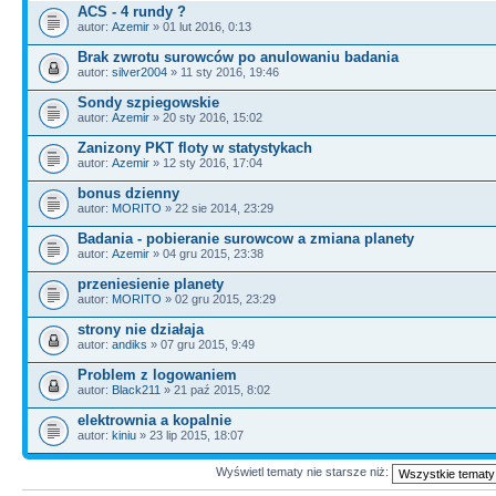
ACS - 4 rundy ?
autor:
Azemir
» 01 lut 2016, 0:13
Brak zwrotu surowców po anulowaniu badania
autor:
silver2004
» 11 sty 2016, 19:46
Sondy szpiegowskie
autor:
Azemir
» 20 sty 2016, 15:02
Zanizony PKT floty w statystykach
autor:
Azemir
» 12 sty 2016, 17:04
bonus dzienny
autor:
MORITO
» 22 sie 2014, 23:29
Badania - pobieranie surowcow a zmiana planety
autor:
Azemir
» 04 gru 2015, 23:38
przeniesienie planety
autor:
MORITO
» 02 gru 2015, 23:29
strony nie działaja
autor:
andiks
» 07 gru 2015, 9:49
Problem z logowaniem
autor:
Black211
» 21 paź 2015, 8:02
elektrownia a kopalnie
autor:
kiniu
» 23 lip 2015, 18:07
Wyświetl tematy nie starsze niż: