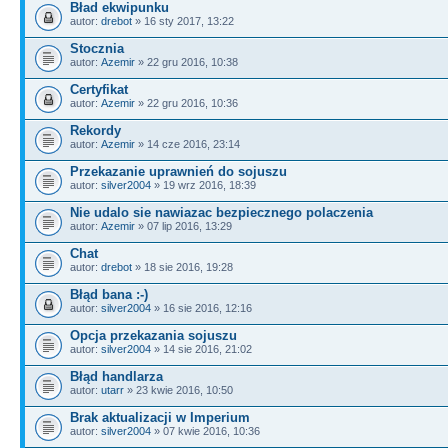
Bład ekwipunku
autor:
drebot
» 16 sty 2017, 13:22
Stocznia
autor:
Azemir
» 22 gru 2016, 10:38
Certyfikat
autor:
Azemir
» 22 gru 2016, 10:36
Rekordy
autor:
Azemir
» 14 cze 2016, 23:14
Przekazanie uprawnień do sojuszu
autor:
silver2004
» 19 wrz 2016, 18:39
Nie udalo sie nawiazac bezpiecznego polaczenia
autor:
Azemir
» 07 lip 2016, 13:29
Chat
autor:
drebot
» 18 sie 2016, 19:28
Błąd bana :-)
autor:
silver2004
» 16 sie 2016, 12:16
Opcja przekazania sojuszu
autor:
silver2004
» 14 sie 2016, 21:02
Błąd handlarza
autor:
utarr
» 23 kwie 2016, 10:50
Brak aktualizacji w Imperium
autor:
silver2004
» 07 kwie 2016, 10:36