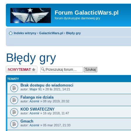
Forum GalacticWars.pl
forum dyskusyjne darmowej gry
Indeks witryny
‹
GalacticWars.pl
‹
Błędy gry
Błędy gry
Nowy temat
TEMATY
Brak dostepu do wiadomosci
autor:
Major 91
» 28 lis 2021, 14:21
Falanga nie dziala
autor:
Azemir
» 08 sty 2019, 20:32
KOD SWIATECZNY
autor:
Azemir
» 16 sty 2018, 11:47
Gmach
autor:
Azemir
» 05 mar 2017, 21:33