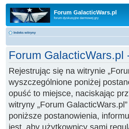
Forum GalacticWars.pl
forum dyskusyjne darmowej gry
Indeks witryny
Forum GalacticWars.pl 
Rejestrując się na witrynie „For
wyszczególnione poniżej postanow
opuść to miejsce, naciskając prz
witryny „Forum GalacticWars.pl
poniższe postanowienia, inform
jest, aby użytkownicy sami regul