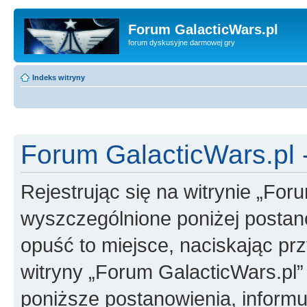
Forum GalacticWars.pl
forum dyskusyjne darmowej gry
Indeks witryny
Forum GalacticWars.pl -
Rejestrując się na witrynie „For
wyszczególnione poniżej postanow
opuść to miejsce, naciskając prz
witryny „Forum GalacticWars.pl
poniższe postanowienia, inform