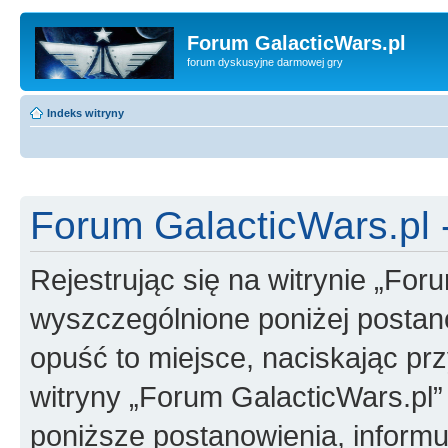
Forum GalacticWars.pl
forum dyskusyjne darmowej gry
Indeks witryny
Forum GalacticWars.pl -
Rejestrując się na witrynie „For
wyszczególnione poniżej postanow
opuść to miejsce, naciskając prz
witryny „Forum GalacticWars.pl
poniższe postanowienia, inform