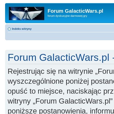
Forum GalacticWars.pl
forum dyskusyjne darmowej gry
Indeks witryny
Forum GalacticWars.pl -
Rejestrując się na witrynie „For
wyszczególnione poniżej postanow
opuść to miejsce, naciskając prz
witryny „Forum GalacticWars.pl
poniższe postanowienia, inform