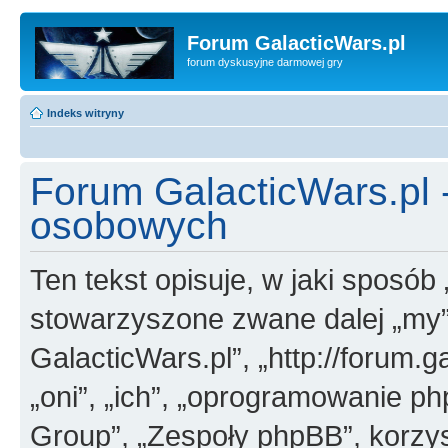
Forum GalacticWars.pl
forum dyskusyjne darmowej gry
Indeks witryny
Forum GalacticWars.pl
osobowych
Ten tekst opisuje, w jaki sposób
stowarzyszone zwane dalej „my”,
GalacticWars.pl”, „http://forum.g
„oni”, „ich”, „oprogramowanie 
Group”, „Zespoły phpBB”, korzys