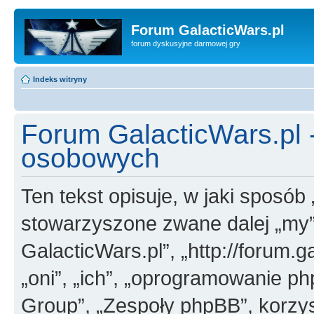
Forum GalacticWars.pl
forum dyskusyjne darmowej gry
Indeks witryny
Forum GalacticWars.pl
osobowych
Ten tekst opisuje, w jaki sposób
stowarzyszone zwane dalej „my”,
GalacticWars.pl”, „http://forum.g
„oni”, „ich”, „oprogramowanie 
Group”, „Zespoły phpBB”, korzys