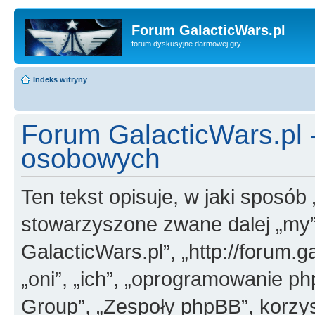
Forum GalacticWars.pl
forum dyskusyjne darmowej gry
Indeks witryny
Forum GalacticWars.pl
osobowych
Ten tekst opisuje, w jaki sposób
stowarzyszone zwane dalej „my”,
GalacticWars.pl”, „http://forum.g
„oni”, „ich”, „oprogramowanie 
Group”, „Zespoły phpBB”, korzys