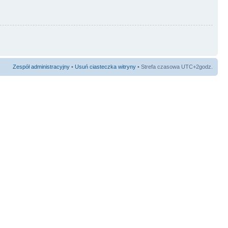
Zespół administracyjny
•
Usuń ciasteczka witryny
• Strefa czasowa UTC+2godz.