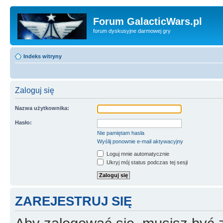
Forum GalacticWars.pl
forum dyskusyjne darmowej gry
Indeks witryny
Zaloguj się
Nazwa użytkownika:
Hasło:
Nie pamiętam hasła
Wyślij ponownie e-mail aktywacyjny
Loguj mnie automatycznie
Ukryj mój status podczas tej sesji
ZAREJESTRUJ SIĘ