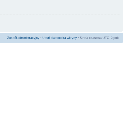
Zespół administracyjny
•
Usuń ciasteczka witryny
• Strefa czasowa UTC+2godz.