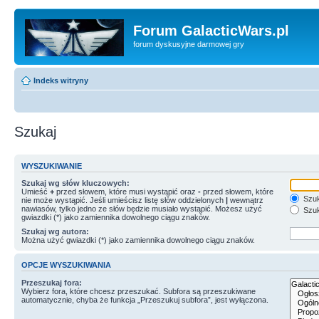
Forum GalacticWars.pl
forum dyskusyjne darmowej gry
Indeks witryny
Szukaj
WYSZUKIWANIE
Szukaj wg słów kluczowych:
Umieść
+
przed słowem, które musi wystąpić oraz
-
przed słowem, które
Szuk
nie może wystąpić. Jeśli umieścisz listę słów oddzielonych
|
wewnątrz
nawiasów, tylko jedno ze słów będzie musiało wystąpić. Możesz użyć
Szuk
gwiazdki (*) jako zamiennika dowolnego ciągu znaków.
Szukaj wg autora:
Można użyć gwiazdki (*) jako zamiennika dowolnego ciągu znaków.
OPCJE WYSZUKIWANIA
Przeszukaj fora:
Wybierz fora, które chcesz przeszukać. Subfora są przeszukiwane
automatycznie, chyba że funkcja „Przeszukuj subfora”, jest wyłączona.