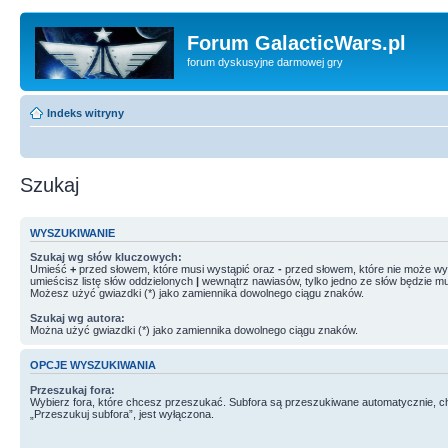
Forum GalacticWars.pl
forum dyskusyjne darmowej gry
Indeks witryny
Szukaj
WYSZUKIWANIE
Szukaj wg słów kluczowych:
Umieść
+
przed słowem, które musi wystąpić oraz
-
przed słowem, które nie może wys
umieścisz listę słów oddzielonych
|
wewnątrz nawiasów, tylko jedno ze słów będzie mu
Możesz użyć gwiazdki (*) jako zamiennika dowolnego ciągu znaków.
Szukaj wg autora:
Można użyć gwiazdki (*) jako zamiennika dowolnego ciągu znaków.
OPCJE WYSZUKIWANIA
Przeszukaj fora:
Wybierz fora, które chcesz przeszukać. Subfora są przeszukiwane automatycznie, c
„Przeszukuj subfora”, jest wyłączona.