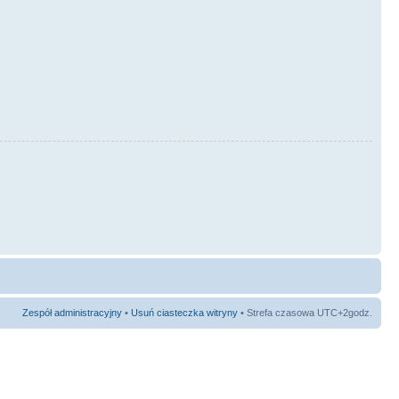
Zespół administracyjny
•
Usuń ciasteczka witryny
• Strefa czasowa UTC+2godz.