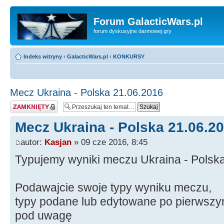
Forum GalacticWars.pl
forum dyskusyjne darmowej gry
Indeks witryny
‹
GalacticWars.pl
‹
KONKURSY
Mecz Ukraina - Polska 21.06.2016
Temat zamknięty
Mecz Ukraina - Polska 21.06.2
autor:
Kasjan
» 09 cze 2016, 8:45
Typujemy wyniki meczu Ukraina - Polsk
Podawajcie swoje typy wyniku meczu,
typy podane lub edytowane po pierwszy
pod uwagę