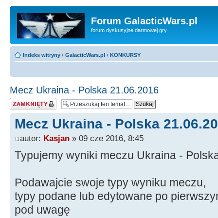
Forum GalacticWars.pl
forum dyskusyjne darmowej gry
Indeks witryny
‹
GalacticWars.pl
‹
KONKURSY
Mecz Ukraina - Polska 21.06.2016
Temat zamknięty
Mecz Ukraina - Polska 21.06.2
autor:
Kasjan
» 09 cze 2016, 8:45
Typujemy wyniki meczu Ukraina - Polsk
Podawajcie swoje typy wyniku meczu,
typy podane lub edytowane po pierwszy
pod uwagę