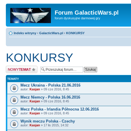
Forum GalacticWars.pl
forum dyskusyjne darmowej gry
Indeks witryny
‹
GalacticWars.pl
‹
KONKURSY
KONKURSY
Nowy temat
TEMATY
Mecz Ukraina - Polska 21.06.2016
autor:
Kasjan
» 09 cze 2016, 8:45
Mecz Niemcy - Polska 16.06.2016
autor:
Kasjan
» 09 cze 2016, 8:45
Mecz Polska - Irlandia Północna 12.06.2016
autor:
Kasjan
» 09 cze 2016, 8:45
Wynik meczu Polska - Czechy
autor:
Kasjan
» 17 lis 2015, 14:32