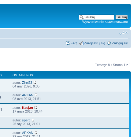
Wyszukiwanie zaawansowane
FAQ
Zarejestruj się
Zaloguj się
Tematy: 8 • Strona
1
z
1
NY
OSTATNI POST
autor:
Zirel23
1
04 mar 2026, 9:35
autor:
ARKAN
4
08 cze 2013, 21:51
autor:
Kasjan
31
17 maja 2013, 10:44
autor:
sperti
4
25 sty 2013, 21:01
autor:
ARKAN
5
22 gru 2012, 21:41