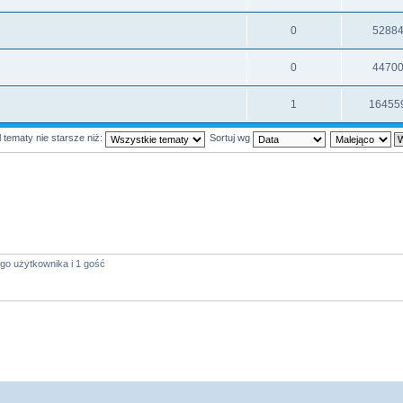
0
5288
0
4470
1
16455
 tematy nie starsze niż:
Sortuj wg
go użytkownika i 1 gość