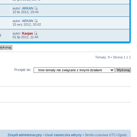
autor:
ARKAN
4
10 lis 2012, 19:44
autor:
ARKAN
0
15 wrz 2012, 20:02
autor:
Kasjan
9
01 lip 2012, 11:44
Tematy: 8 • Strona
1
z
1
Przejdź do:
Zespół administracyjny
•
Usuń ciasteczka witryny
• Strefa czasowa UTC+2godz.