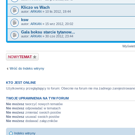
Kliczo vs Wach
autor:
ARKAN
» 10 lis 2012, 19:44
ksw
autor:
ARKAN
» 15 wrz 2012, 20:02
Gala boksu starcie tytanow...
autor:
ARKAN
» 30 cze 2012, 23:44
Wyświetl
Nowy temat
Wróć do Indeks witryny
KTO JEST ONLINE
Użytkownicy przeglądający to forum: Obecnie na forum nie ma żadnego zarejestrowane
TWOJE UPRAWNIENIA NA TYM FORUM
Nie możesz
tworzyć nowych tematów
Nie możesz
odpowiadać w tematach
Nie możesz
zmieniać swoich postów
Nie możesz
usuwać swoich postów
Nie możesz
dodawać załączników
Indeks witryny