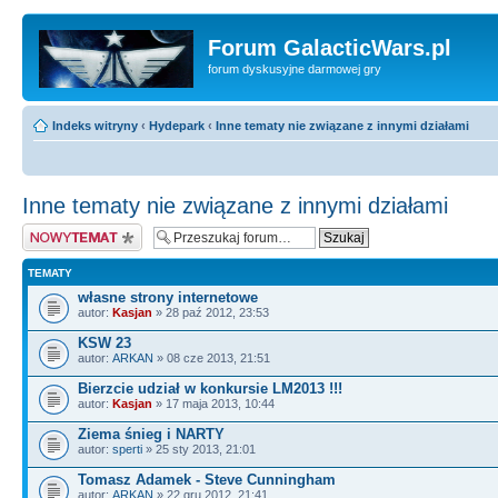
Forum GalacticWars.pl
forum dyskusyjne darmowej gry
Indeks witryny
‹
Hydepark
‹
Inne tematy nie związane z innymi działami
Inne tematy nie związane z innymi działami
Nowy temat
TEMATY
własne strony internetowe
autor:
Kasjan
» 28 paź 2012, 23:53
KSW 23
autor:
ARKAN
» 08 cze 2013, 21:51
Bierzcie udział w konkursie LM2013 !!!
autor:
Kasjan
» 17 maja 2013, 10:44
Ziema śnieg i NARTY
autor:
sperti
» 25 sty 2013, 21:01
Tomasz Adamek - Steve Cunningham
autor:
ARKAN
» 22 gru 2012, 21:41