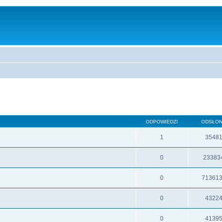
ODPOWIEDZI
ODSŁO
1
3548
0
23383
0
71361
0
4322
0
4139