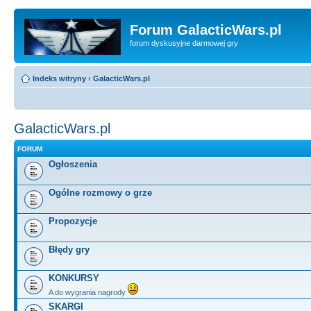
Forum GalacticWars.pl
forum dyskusyjne darmowej gry
Indeks witryny
‹
GalacticWars.pl
GalacticWars.pl
FORUM
Ogłoszenia
Ogólne rozmowy o grze
Propozycje
Błędy gry
KONKURSY
A do wygrania nagrody
SKARGI