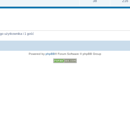
38
216
go użytkownika i 1 gość
Powered by
phpBB
® Forum Software © phpBB Group