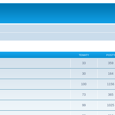
TEMATY
POST
33
359
30
164
100
1156
73
365
99
1025