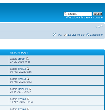
Wyszukiwanie zaawansowane
FAQ
Zarejestruj się
Zaloguj się
Y
OSTATNI POST
autor:
drebot
17 sie 2016, 9:36
autor:
Zirel23
04 mar 2026, 9:36
autor:
Zirel23
04 mar 2026, 9:33
autor:
Major 91
28 lis 2021, 23:37
autor:
Azemir
14 cze 2016, 11:03
autor:
Azemir