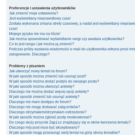
Preferencje i ustawienia użytkowników
Jak zmienić moje ustawienia?
Jest wyświetlany nieprawidłowy czas!
Została wykonana zmiana strefy czasowej, a nadal jest wyświetlany niepraw
czas!
Mojego języka nie ma na liście!
Jak można spowodować wyświetlanie rangi czy awatara użytkownika?
Co to jest ranga i jak można ją zmienić?
Podczas próby wysłania wiadomości e-mail do użytkownika witryna prosi mn
zalogowanie. Dlaczego?
Problemy z pisaniem
Jak utworzyć nowy temat na forum?
W jaki sposób można zmienić lub usunąć post?
W jaki sposób można dodać podpis do swojego postu?
W jaki sposób można utworzyć ankietę?
Dlaczego nie można dodać więcej opcji ankiety?
W jaki sposób zmienić lub usunąć ankietę?
Dlaczego nie mam dostępu do forum?
Dlaczego nie mogę dodawać załączników?
Dlaczego otrzymałem/otrzymałam ostrzeżenie?
W jaki sposób można zgłosić posty moderatorowi?
Do czego służy przycisk
Zapisz
znajdujący się w oknie tworzenia tematu?
Dlaczego mój post musi być akceptowany?
W jaki sposób mogę przesunąć swój temat na górę strony tematów?