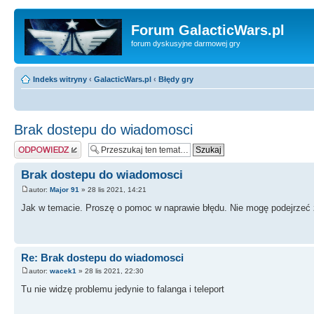
Forum GalacticWars.pl
forum dyskusyjne darmowej gry
Indeks witryny
‹
GalacticWars.pl
‹
Błędy gry
Brak dostepu do wiadomosci
Odpowiedz
Brak dostepu do wiadomosci
autor:
Major 91
» 28 lis 2021, 14:21
Jak w temacie. Proszę o pomoc w naprawie błędu. Nie mogę podejrzeć 
Re: Brak dostepu do wiadomosci
autor:
wacek1
» 28 lis 2021, 22:30
Tu nie widzę problemu jedynie to falanga i teleport